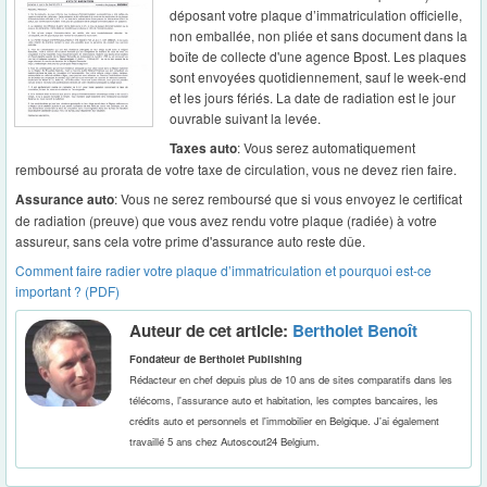
déposant votre plaque d’immatriculation officielle,
non emballée, non pliée et sans document dans la
boîte de collecte d'une agence Bpost. Les plaques
sont envoyées quotidiennement, sauf le week-end
et les jours fériés. La date de radiation est le jour
ouvrable suivant la levée.
Taxes auto
: Vous serez automatiquement
remboursé au prorata de votre taxe de circulation, vous ne devez rien faire.
Assurance auto
: Vous ne serez remboursé que si vous envoyez le certificat
de radiation (preuve) que vous avez rendu votre plaque (radiée) à votre
assureur, sans cela votre prime d'assurance auto reste dûe.
Comment faire radier votre plaque d’immatriculation et pourquoi est-ce
important ? (PDF)
Auteur de cet article:
Bertholet Benoît
Fondateur de Bertholet Publishing
Rédacteur en chef depuis plus de 10 ans de sites comparatifs dans les
télécoms, l'assurance auto et habitation, les comptes bancaires, les
crédits auto et personnels et l'immobilier en Belgique. J'ai également
travaillé 5 ans chez Autoscout24 Belgium.