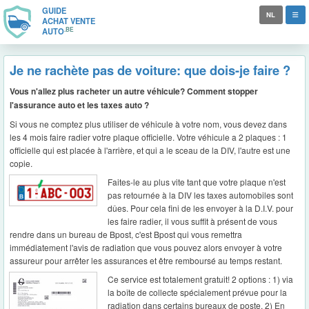
GUIDE
NL
ACHAT VENTE
.BE
AUTO
Je ne rachète pas de voiture: que dois-je faire ?
Vous n'allez plus racheter un autre véhicule? Comment stopper
l'assurance auto et les taxes auto ?
Si vous ne comptez plus utiliser de véhicule à votre nom, vous devez dans
les 4 mois faire radier votre plaque officielle. Votre véhicule a 2 plaques : 1
officielle qui est placée à l'arrière, et qui a le sceau de la DIV, l'autre est une
copie.
Faites-le au plus vite tant que votre plaque n'est
pas retournée à la DIV les taxes automobiles sont
dûes. Pour cela fini de les envoyer à la D.I.V. pour
les faire radier, il vous suffit à présent de vous
rendre dans un bureau de Bpost, c'est Bpost qui vous remettra
immédiatement l'avis de radiation que vous pouvez alors envoyer à votre
assureur pour arrêter les assurances et être remboursé au temps restant.
Ce service est totalement gratuit! 2 options : 1) via
la boîte de collecte spécialement prévue pour la
radiation dans certains bureaux de poste. 2) En