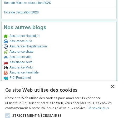
Taxe de Mise en circulation 2026
Taxe de circulation 2026
Nos autres blogs
Assurance Habitation
Assurance Auto
Assurance Hospitalisation
Assurance chats
Assurance vélo
Assistance Auto
Assurance Moto
Assurance Familiale
Prêt Personnel
Assurance Funérailles
×
Assistance voyage
Ce site Web utilise des cookies
Vendre ma maison
Notre site Web utilise des cookies pour améliorer l'expérience
utilisateur. En utilisant notre site Web, vous acceptez tous les cookies
© 2023 Guide-Achat-Vente-Auto.be : Pour tout savoir sur l'achat et la vente
conformément à notre Politique relative aux cookies.
En savoir plus
de voiture en Belgique !
STRICTEMENT NÉCESSAIRES
Textes et concepts protégés par copyright - Tous droits réservés.